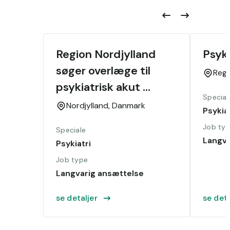
Region Nordjylland 
Psyk
søger overlæge til 
Reg
psykiatrisk akut 
Special
område
Nordjylland,
Danmark
Psykiat
Job ty
Speciale
Langva
Psykiatri
Job type
Langvarig ansættelse
se detaljer
se deta