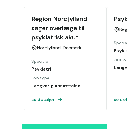
Region Nordjylland 
Psyk
søger overlæge til 
Reg
psykiatrisk akut 
Special
område
Nordjylland,
Danmark
Psykiat
Job ty
Speciale
Langva
Psykiatri
Job type
Langvarig ansættelse
se detaljer
se deta