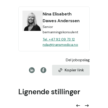
Nina
Elisabeth
Dawes Anderssen
Senior
bemanningskonsulent
Tel. +47 92 09 73 12
nda@transmedica.no
Del jobopslag
Kopier link
Lignende stillinger