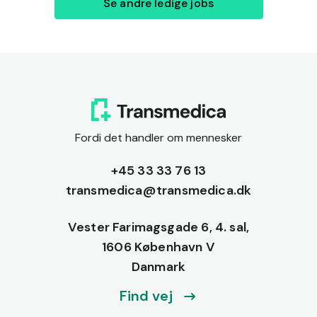
Se andre ledige jobs
Fordi det handler om mennesker
+45 33 33 76 13
transmedica@transmedica.dk
Vester Farimagsgade 6, 4. sal,
1606 København V
Danmark
Find vej