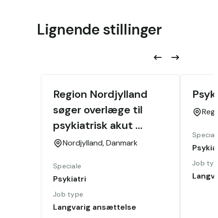
Lignende stillinger
Region Nordjylland 
Psyk
søger overlæge til 
Reg
psykiatrisk akut 
Special
område
Nordjylland,
Danmark
Psykiat
Job ty
Speciale
Langva
Psykiatri
Job type
Langvarig ansættelse