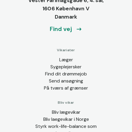
Vester Farimagsgade 6, 4. sal,
1606 København V
Danmark
Find vej
Vikariater
Læger
Sygeplejersker
Find dit drømmejob
Send ansøgning
På tværs af grænser
Bliv vikar
Bliv lægevikar
Bliv laegevikar i Norge
Styrk work-life-balance som