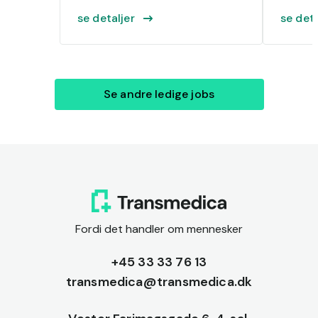
se detaljer
se deta
Se andre ledige jobs
Fordi det handler om mennesker
+45 33 33 76 13
transmedica@transmedica.dk