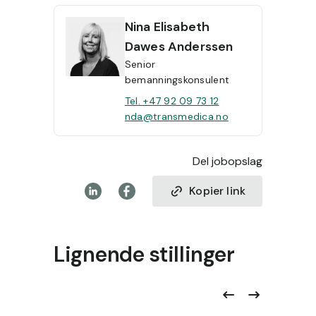
Nina
Elisabeth
Dawes Anderssen
Senior
bemanningskonsulent
Tel. +47 92 09 73 12
nda@transmedica.no
Del jobopslag
Kopier link
Lignende stillinger