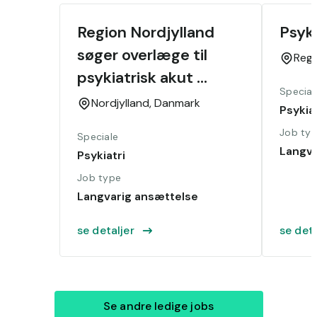
Region Nordjylland 
Psyk
søger overlæge til 
Reg
psykiatrisk akut 
Special
område
Nordjylland,
Danmark
Psykiat
Job ty
Speciale
Langva
Psykiatri
Job type
Langvarig ansættelse
se detaljer
se deta
Se andre ledige jobs