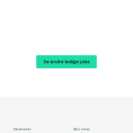
Se andre ledige jobs
Vikariater
Bliv vikar