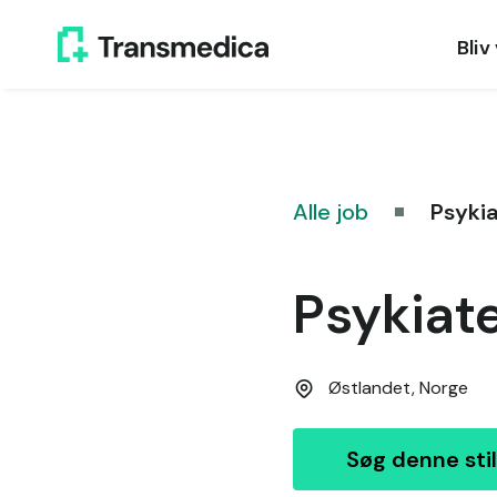
Bliv
Alle job
Psykia
Psykiate
Østlandet,
Norge
Søg denne stil