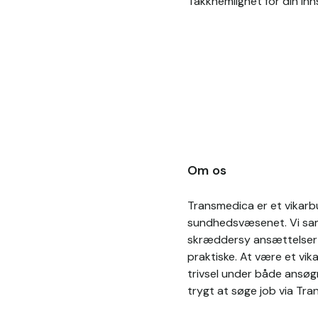
Takknemlighet for din inn
Om os
Transmedica er et vikarbu
sundhedsvæsenet. Vi sama
skræddersy ansættelser p
praktiske. At være et vik
trivsel under både ansøg
trygt at søge job via Tra