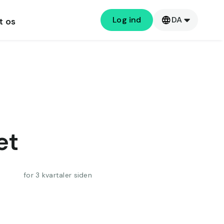
Log ind
DA
t os
et
for 3 kvartaler siden