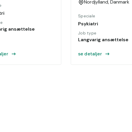
Nordjylland,
Danmark
e
ri
Speciale
pe
Psykiatri
rig ansættelse
Job type
Langvarig ansættelse
ljer
se detaljer