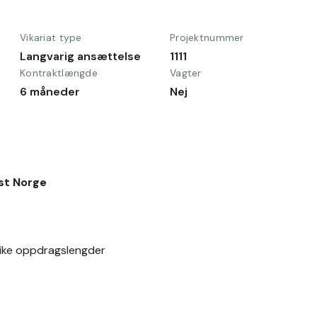
Vikariat type
Projektnummer
Langvarig ansættelse
1111
Kontraktlængde
Vagter
6 måneder
Nej
Øst Norge
 ulike oppdragslengder