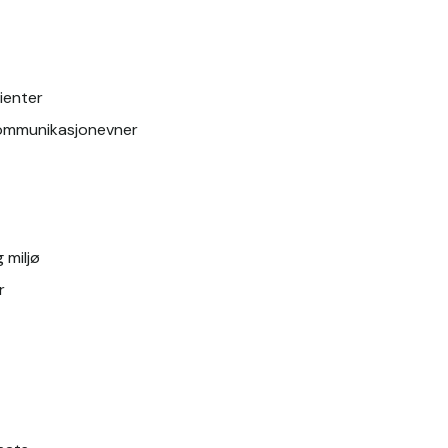
ienter
ommunikasjonevner
g miljø
r