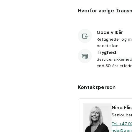
Hvorfor vælge Trans
Gode vilkår
Rettigheder og m
bedste løn
Tryghed
Service, sikkerhe
end 30 års erfari
Kontaktperson
Nina
El
Senior be
Tel. +47 9
nda@tran