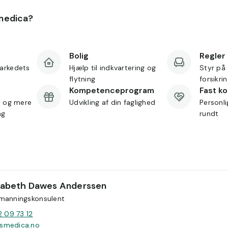
medica?
Bolig
Regler
arkedets
Hjælp til indkvartering og
Styr på 
flytning
forsikri
Kompetenceprogram
Fast k
d og mere
Udvikling af din faglighed
Personl
ng
rundt
isabeth Dawes Anderssen
manningskonsulent
2 09 73 12
smedica.no