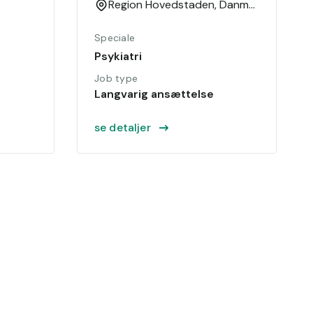
sindslidelser
Region Hovedstaden,
Danmark
Speciale
Psykiatri
Job type
Langvarig ansættelse
se detaljer