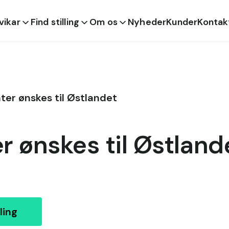
 vikar
Find stilling
Om os
Nyheder
Kunder
Kontak
ter ønskes til Østlandet
r ønskes til Østland
ling