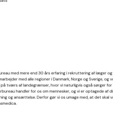
sats
reau med mere end 30 års erfaring i rekruttering af læger og s
rbejder med alle regioner i Danmark, Norge og Sverige, og vo
å tværs af landegrænser, hvor vi naturligvis også sørger for 
arbureau handler for os om mennesker, og vi er optagede af di
ning og ansættelse. Derfor gør vi os umage med, at det skal 
nsmedica.