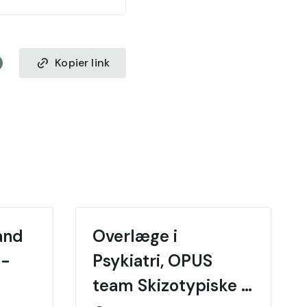
Kopier link
nd 
Overlæge i 
- 
Psykiatri, OPUS 
team Skizotypiske 