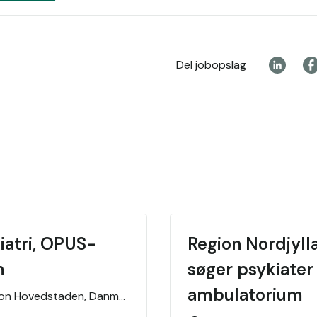
Del jobopslag
iatri, OPUS-
Region Nordjylla
m
søger psykiater 
ambulatorium 
ion Hovedstaden,
Danmark