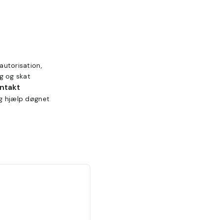
autorisation,
ng og skat
ontakt
ig hjælp døgnet