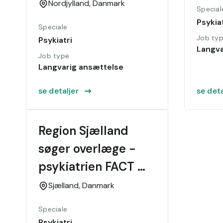
område
Nordjylland,
Danmark
Special
Psykiat
Speciale
Job ty
Psykiatri
Langva
Job type
Langvarig ansættelse
se detaljer
se deta
Region Sjælland 
søger overlæge - 
psykiatrien FACT 
team A
Sjælland,
Danmark
Speciale
Psykiatri