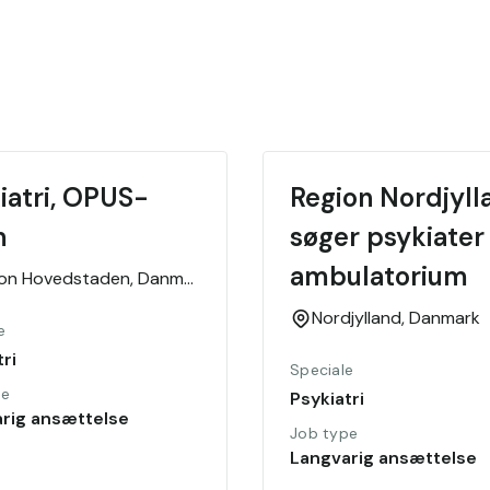
iatri, OPUS-
Region Nordjylla
m
søger psykiater 
ambulatorium 
ion Hovedstaden,
Danmark
Nordjylland,
Danmark
e
ri
Speciale
pe
Psykiatri
rig ansættelse
Job type
Langvarig ansættelse