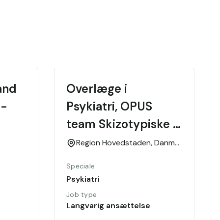
nd 
Overlæge i 
- 
Psykiatri, OPUS 
team Skizotypiske 
sindslidelser
Region Hovedstaden,
Danmark
Speciale
Psykiatri
Job type
Langvarig ansættelse