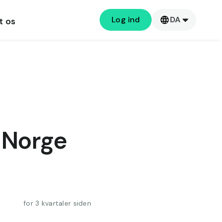
Log ind
DA
t os
e Norge
for 3 kvartaler siden