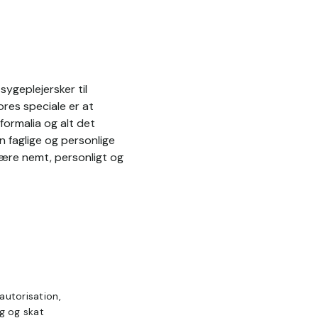
ygeplejersker til
res speciale er at
formalia og alt det
n faglige og personlige
være nemt, personligt og
autorisation,
ng og skat