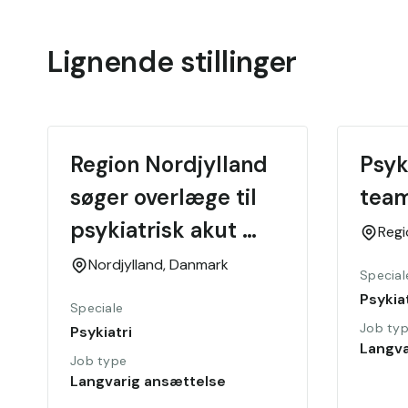
Lignende stillinger
Region Nordjylland 
Psyk
søger overlæge til 
tea
psykiatrisk akut 
Reg
område
Nordjylland,
Danmark
Special
Psykiat
Speciale
Job ty
Psykiatri
Langva
Job type
Langvarig ansættelse