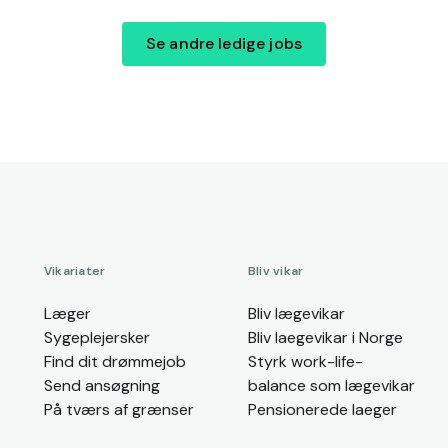
Se andre ledige jobs
Vikariater
Bliv vikar
Læger
Bliv lægevikar
Sygeplejersker
Bliv laegevikar i Norge
Find dit drømmejob
Styrk work-life-
Send ansøgning
balance som lægevikar
På tværs af grænser
Pensionerede laeger