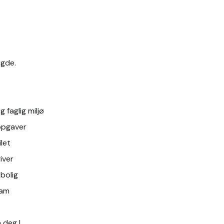
ngde.
g faglig miljø
ppgaver
let 
iver
bolig 
ram
a deg !