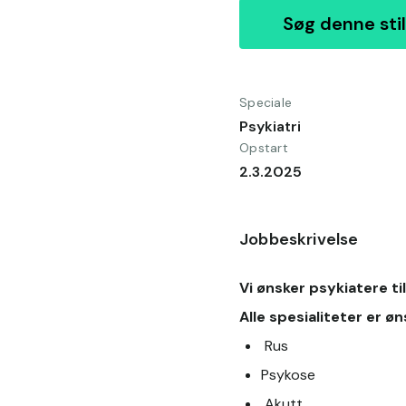
Søg denne stil
Speciale
Psykiatri
Opstart
2.3.2025
Jobbeskrivelse
Vi ønsker psykiatere ti
Alle spesialiteter er øn
 Rus 
Psykose
 Akutt 