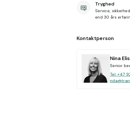
Tryghed
Service, sikkerhe
end 30 års erfari
Kontaktperson
Nina
El
Senior be
Tel. +47 9
nda@tran