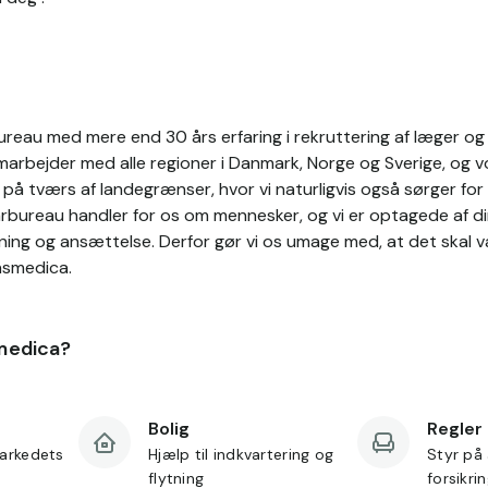
reau med mere end 30 års erfaring i rekruttering af læger og s
rbejder med alle regioner i Danmark, Norge og Sverige, og vo
å tværs af landegrænser, hvor vi naturligvis også sørger for 
arbureau handler for os om mennesker, og vi er optagede af di
ning og ansættelse. Derfor gør vi os umage med, at det skal 
nsmedica.
medica?
Bolig
Regler
arkedets
Hjælp til indkvartering og
Styr på 
flytning
forsikri