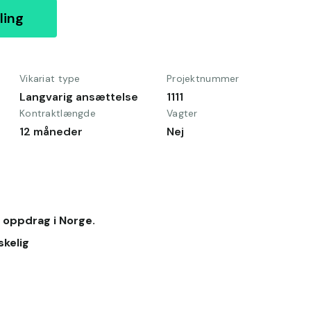
ling
Vikariat type
Projektnummer
Langvarig ansættelse
1111
Kontraktlængde
Vagter
12 måneder
Nej
l oppdrag i Norge.
skelig 