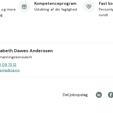
Kompetenceprogram
Fast k
d og mere
Udvikling af din faglighed
Personl
ng
rundt
isabeth Dawes Anderssen
manningskonsulent
2 09 73 12
smedica.no
Del jobopslag