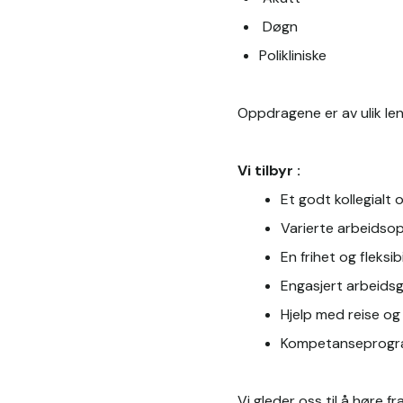
 Døgn
Polikliniske 
Oppdragene er av ulik le
Vi tilbyr :
Et godt kollegialt o
Varierte arbeidso
En frihet og fleksibi
Engasjert arbeidsg
Hjelp med reise og 
Kompetanseprog
Vi gleder oss til å høre fr