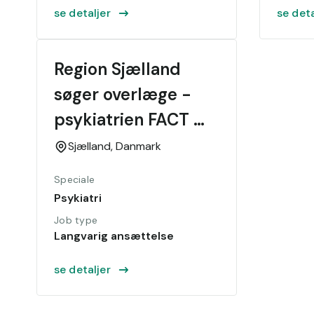
se detaljer
se deta
Region Sjælland 
søger overlæge - 
psykiatrien FACT 
team A
Sjælland,
Danmark
Speciale
Psykiatri
Job type
Langvarig ansættelse
se detaljer