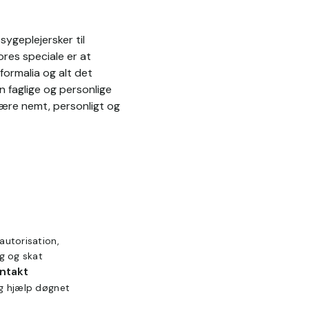
ygeplejersker til
res speciale er at
formalia og alt det
n faglige og personlige
være nemt, personligt og
autorisation,
ng og skat
ontakt
ig hjælp døgnet