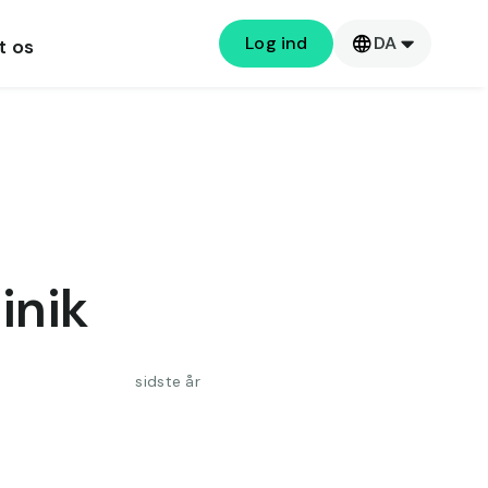
Log ind
DA
t os
inik
sidste år