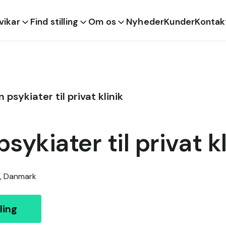
 vikar
Find stilling
Om os
Nyheder
Kunder
Kontak
 psykiater til privat klinik
sykiater til privat kl
,
Danmark
ling