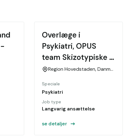
nd 
Overlæge i 
- 
Psykiatri, OPUS 
team Skizotypiske 
sindslidelser
Region Hovedstaden,
Danmark
Speciale
Psykiatri
Job type
Langvarig ansættelse
se detaljer