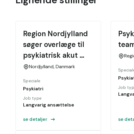
Lignende stillinger
Region Nordjylland 
Psyk
søger overlæge til 
tea
psykiatrisk akut 
Reg
område
Nordjylland,
Danmark
Special
Psykiat
Speciale
Job ty
Psykiatri
Langva
Job type
Langvarig ansættelse
se detaljer
se deta