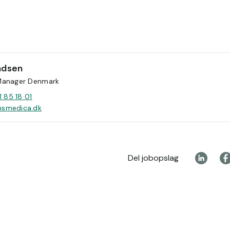
dsen
Manager Denmark
1 85 18 01
smedica.dk
Del jobopslag