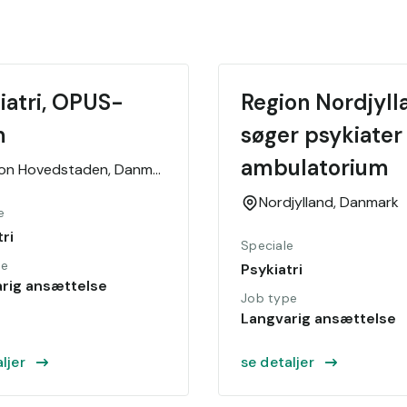
iatri, OPUS-
Region Nordjylla
m
søger psykiater 
ambulatorium 
ion Hovedstaden,
Danmark
Nordjylland,
Danmark
e
ri
Speciale
pe
Psykiatri
rig ansættelse
Job type
Langvarig ansættelse
ljer
se detaljer