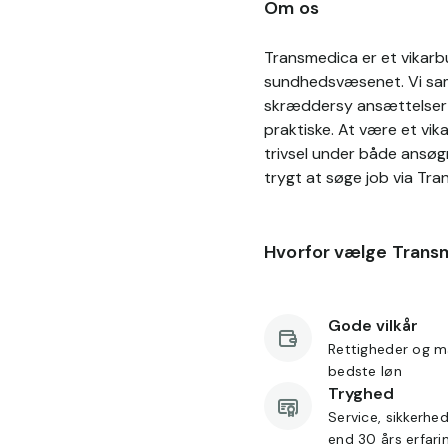
Om os
Transmedica er et vikarbu
sundhedsvæsenet. Vi sama
skræddersy ansættelser p
praktiske. At være et vik
trivsel under både ansøg
trygt at søge job via Tra
Hvorfor vælge Trans
Gode vilkår
Rettigheder og m
bedste løn
Tryghed
Service, sikkerhe
end 30 års erfari