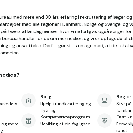
reau med mere end 30 års erfaring i rekruttering af læger og s
rbejder med alle regioner i Danmark, Norge og Sverige, og vo
å tværs af landegrænser, hvor vi naturligvis også sørger for 
arbureau handler for os om mennesker, og vi er optagede af di
ning og ansættelse. Derfor gør vi os umage med, at det skal 
nsmedica.
medica?
Bolig
Regler
arkedets
Hjælp til indkvartering og
Styr på 
flytning
forsikri
Kompetenceprogram
Fast k
d og mere
Udvikling af din faglighed
Personl
ng
rundt