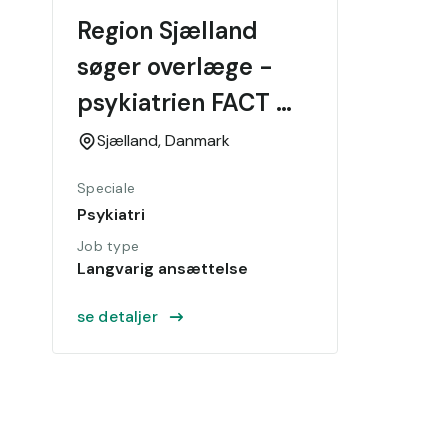
Region Sjælland 
søger overlæge - 
psykiatrien FACT 
team A
Sjælland,
Danmark
Speciale
Psykiatri
Job type
Langvarig ansættelse
se detaljer