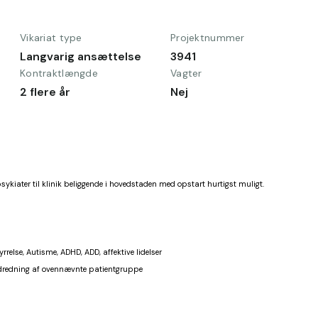
Vikariat type
Projektnummer
Langvarig ansættelse
3941
Kontraktlængde
Vagter
2 flere år
Nej
sykiater til klinik beliggende i hovedstaden med opstart hurtigst muligt.
rrelse, Autisme, ADHD, ADD, affektive lidelser
udredning af ovennævnte patientgruppe