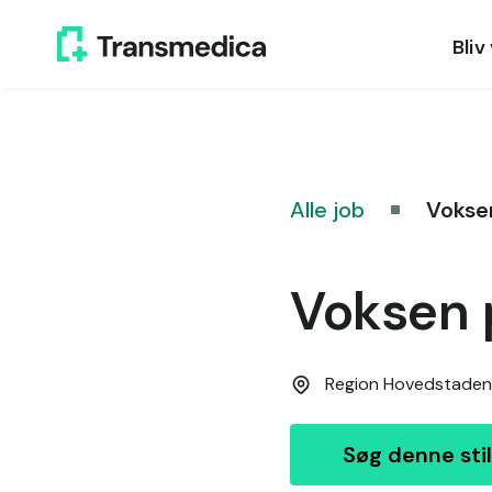
Bliv
Alle job
Voksen
Voksen p
Region Hovedstaden
Søg denne stil