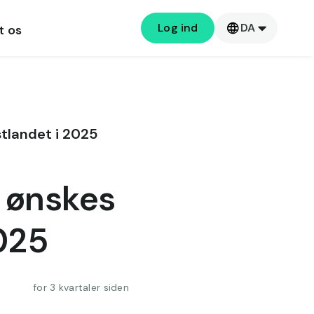
Log ind
DA
t os
tlandet i 2025
 ønskes
2025
for 3 kvartaler siden