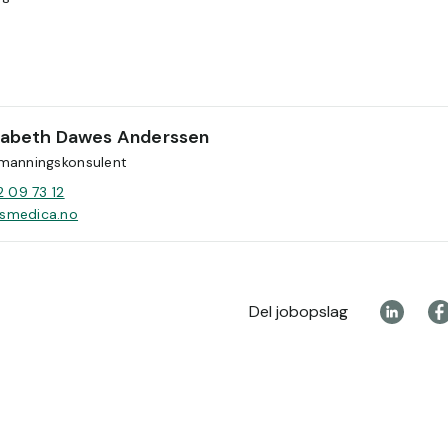
isabeth Dawes Anderssen
manningskonsulent
2 09 73 12
smedica.no
Del jobopslag