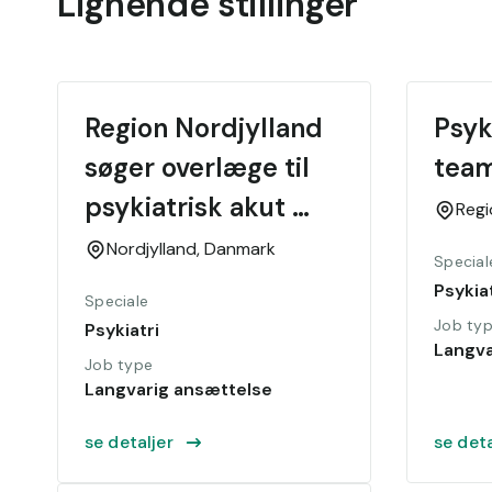
Lignende stillinger
Region Nordjylland 
Psyk
søger overlæge til 
tea
psykiatrisk akut 
Reg
område
Nordjylland,
Danmark
Special
Psykiat
Speciale
Job ty
Psykiatri
Langva
Job type
Langvarig ansættelse
se detaljer
se deta