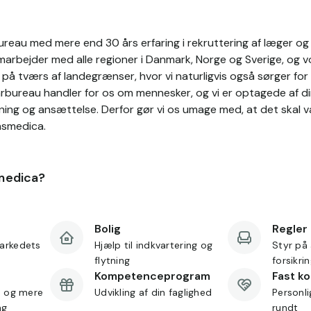
reau med mere end 30 års erfaring i rekruttering af læger og s
rbejder med alle regioner i Danmark, Norge og Sverige, og vo
å tværs af landegrænser, hvor vi naturligvis også sørger for 
arbureau handler for os om mennesker, og vi er optagede af di
ning og ansættelse. Derfor gør vi os umage med, at det skal 
nsmedica.
medica?
Bolig
Regler
arkedets
Hjælp til indkvartering og
Styr på 
flytning
forsikri
Kompetenceprogram
Fast k
d og mere
Udvikling af din faglighed
Personl
ng
rundt