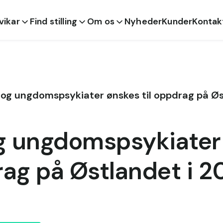
 vikar
Find stilling
Om os
Nyheder
Kunder
Kontak
 og ungdomspsykiater ønskes til oppdrag på Øs
g ungdomspsykiater
rag på Østlandet i 