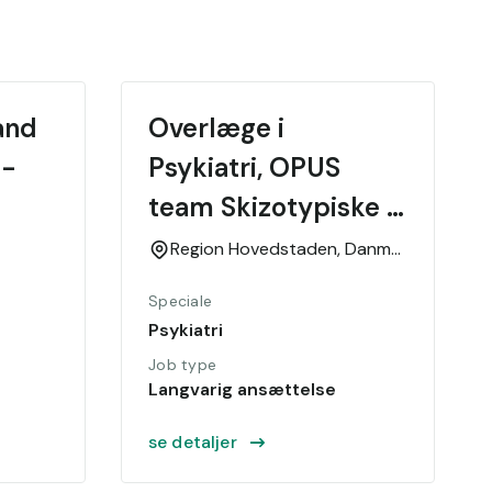
nd 
Overlæge i 
- 
Psykiatri, OPUS 
team Skizotypiske 
sindslidelser
Region Hovedstaden,
Danmark
Speciale
Psykiatri
Job type
Langvarig ansættelse
se detaljer