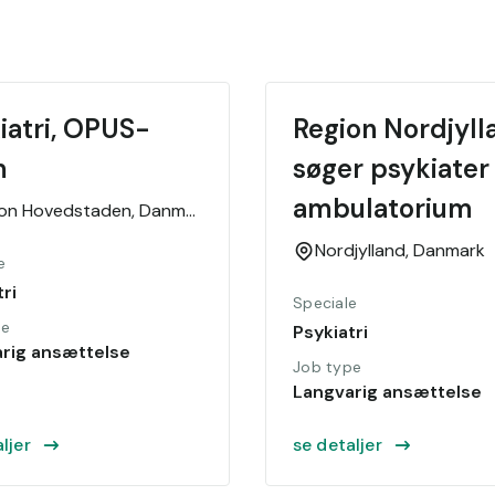
iatri, OPUS-
Region Nordjylla
m
søger psykiater 
ambulatorium 
ion Hovedstaden,
Danmark
Nordjylland,
Danmark
e
ri
Speciale
pe
Psykiatri
rig ansættelse
Job type
Langvarig ansættelse
ljer
se detaljer