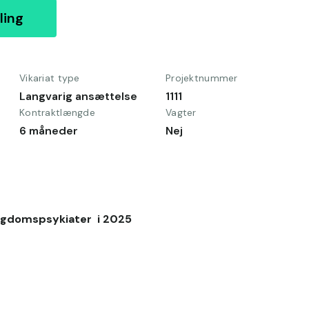
ling
Vikariat type
Projektnummer
Langvarig ansættelse
1111
Kontraktlængde
Vagter
6 måneder
Nej
ngdomspsykiater  i 2025