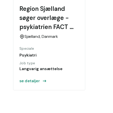
Region Sjælland 
søger overlæge - 
psykiatrien FACT 
team A
Sjælland,
Danmark
Speciale
Psykiatri
Job type
Langvarig ansættelse
se detaljer