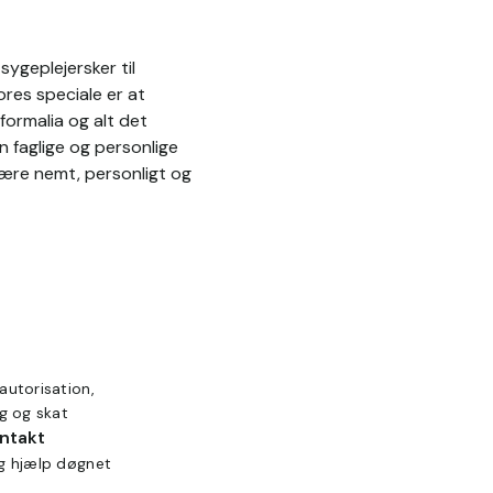
ygeplejersker til
res speciale er at
formalia og alt det
n faglige og personlige
være nemt, personligt og
autorisation,
ng og skat
ontakt
ig hjælp døgnet