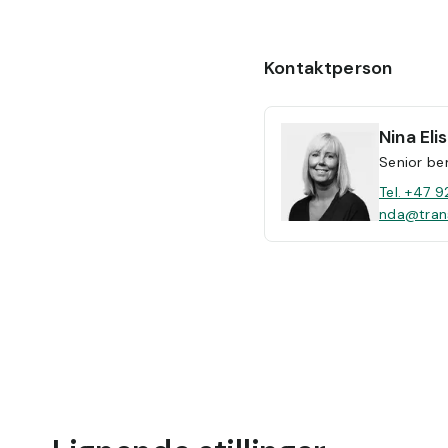
Kontaktperson
Nina
El
Senior be
Tel. +47 9
nda@tran