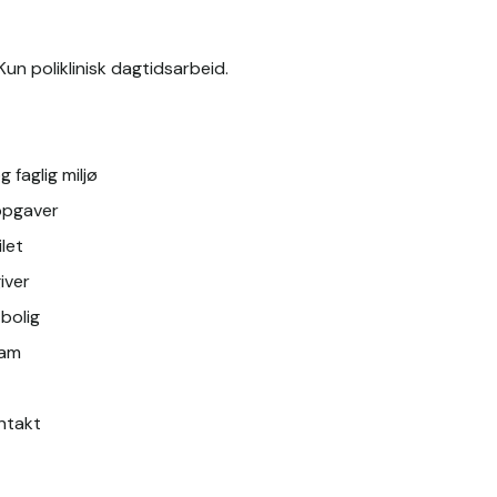
 Kun poliklinisk dagtidsarbeid.
g faglig miljø
ppgaver
let 
iver
bolig 
ram
ontakt