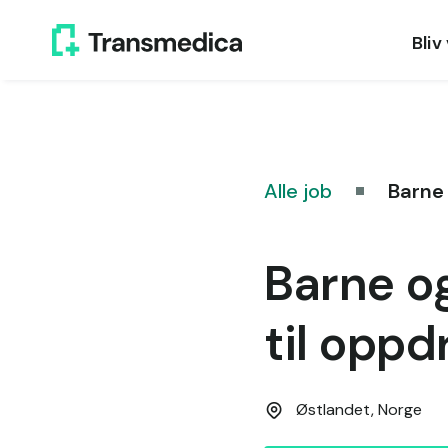
Bliv
Alle job
Barne
Barne o
til oppd
Østlandet,
Norge