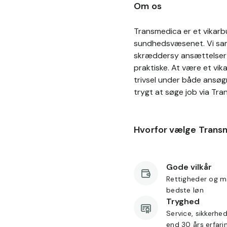
Om os
Transmedica er et vikarbu
sundhedsvæsenet. Vi sama
skræddersy ansættelser p
praktiske. At være et vik
trivsel under både ansøg
trygt at søge job via Tra
Hvorfor vælge Trans
Gode vilkår
Rettigheder og m
bedste løn
Tryghed
Service, sikkerhe
end 30 års erfari