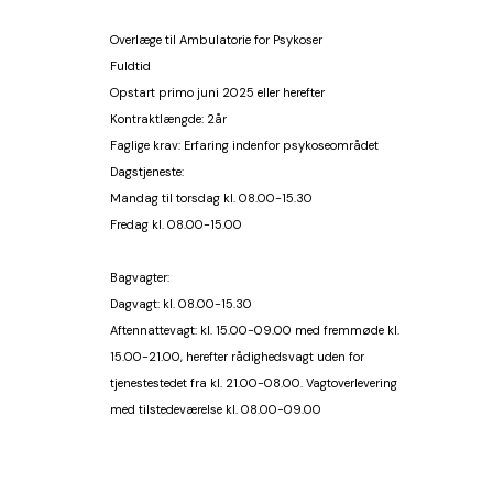
Overlæge til Ambulatorie for Psykoser
Fuldtid
Opstart primo juni 2025 eller herefter
Kontraktlængde: 2år
Faglige krav: Erfaring indenfor psykoseområdet
Dagstjeneste:
Mandag til torsdag kl. 08.00-15.30
Fredag kl. 08.00-15.00
Bagvagter:
Dagvagt: kl. 08.00-15.30
Aftennattevagt: kl. 15.00-09.00 med fremmøde kl. 
15.00-21.00, herefter rådighedsvagt uden for 
tjenestestedet fra kl. 21.00-08.00. Vagtoverlevering 
med tilstedeværelse kl. 08.00-09.00