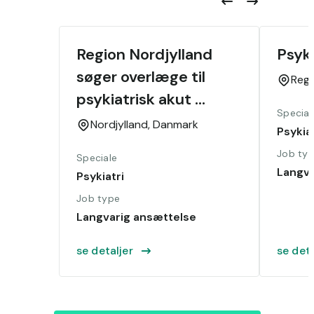
Region Nordjylland 
Psyk
søger overlæge til 
Reg
psykiatrisk akut 
Special
område
Nordjylland,
Danmark
Psykiat
Job ty
Speciale
Langva
Psykiatri
Job type
Langvarig ansættelse
se detaljer
se deta