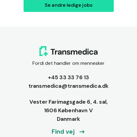
Se andre ledige jobs
Fordi det handler om mennesker
+45 33 33 76 13
transmedica@transmedica.dk
Vester Farimagsgade 6, 4. sal,
1606 København V
Danmark
Find vej