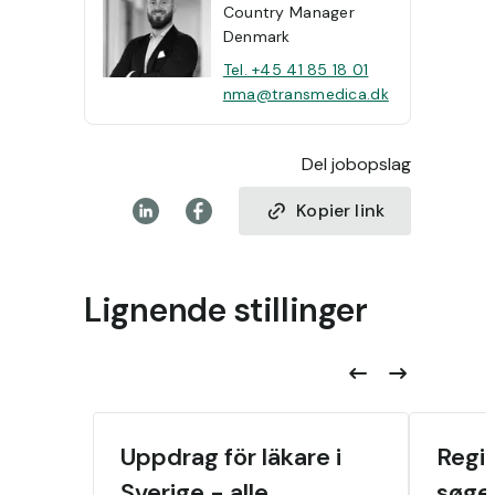
Country Manager
Denmark
Tel. +45 41 85 18 01
nma@transmedica.dk
Del jobopslag
Kopier link
Lignende stillinger
Uppdrag för läkare i 
Regio
Sverige - alle 
søger