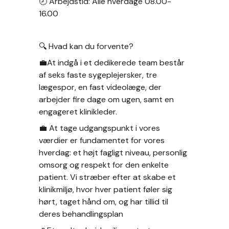
🕗 Arbejdstid: Alle hverdage 08.00-
16.00
🔍 Hvad kan du forvente?
💼At indgå i et dedikerede team består 
af seks faste sygeplejersker, tre 
lægespor, en fast videolæge, der 
arbejder fire dage om ugen, samt en 
engageret klinikleder. 
💼 At tage udgangspunkt i vores 
værdier er fundamentet for vores 
hverdag: et højt fagligt niveau, personlig 
omsorg og respekt for den enkelte 
patient. Vi stræber efter at skabe et 
klinikmiljø, hvor hver patient føler sig 
hørt, taget hånd om, og har tillid til 
deres behandlingsplan