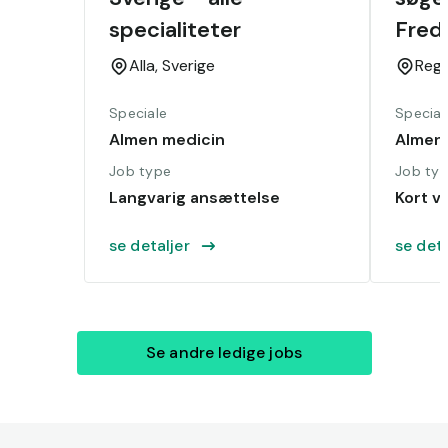
specialiteter
Fred
Alla,
Sverige
Regi
Speciale
Special
Almen medicin
Almen
Job type
Job ty
Langvarig ansættelse
Kort vi
se detaljer
se deta
Se andre ledige jobs