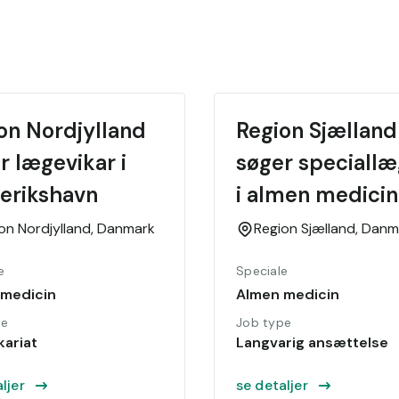
on Nordjylland 
Region Sjælland 
r lægevikar i 
søger speciallæ
erikshavn
i almen medicin t
Nærklinik i Næ
on Nordjylland,
Danmark
Region Sjælland,
Danm
e
Speciale
 medicin
Almen medicin
pe
Job type
kariat
Langvarig ansættelse
ljer
se detaljer