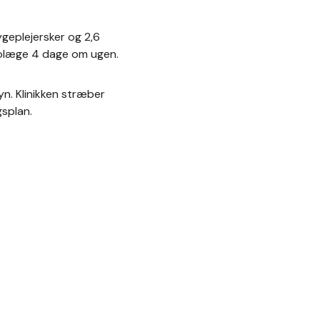
eplejersker og 2,6 
eolæge 4 dage om ugen. 
n. Klinikken stræber 
gsplan.