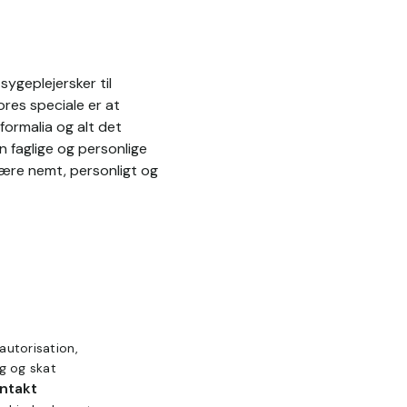
ygeplejersker til
res speciale er at
formalia og alt det
n faglige og personlige
være nemt, personligt og
autorisation,
ng og skat
ontakt