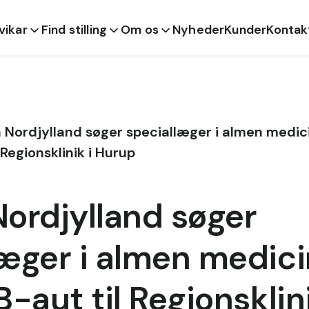
 vikar
Find stilling
Om os
Nyheder
Kunder
Kontak
 Nordjylland søger speciallæger i almen medici
l Regionsklinik i Hurup
Nordjylland søger
æger i almen medicin
B-aut til Regionsklini