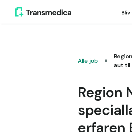
Bliv
Region
Alle job
aut ti
Region 
speciall
erfaren 