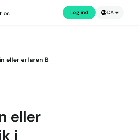
Log ind
DA
t os
n eller erfaren B-
 eller
k i