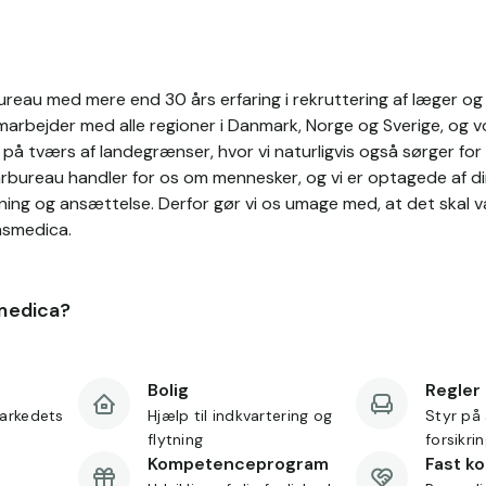
reau med mere end 30 års erfaring i rekruttering af læger og s
rbejder med alle regioner i Danmark, Norge og Sverige, og vo
å tværs af landegrænser, hvor vi naturligvis også sørger for 
arbureau handler for os om mennesker, og vi er optagede af di
ning og ansættelse. Derfor gør vi os umage med, at det skal 
nsmedica.
medica?
Bolig
Regler
arkedets
Hjælp til indkvartering og
Styr på 
flytning
forsikri
Kompetenceprogram
Fast k