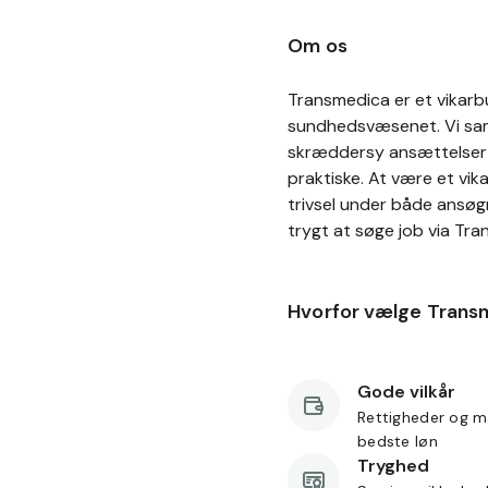
Om os
Transmedica er et vikarbu
sundhedsvæsenet. Vi sama
skræddersy ansættelser p
praktiske. At være et vik
trivsel under både ansøg
trygt at søge job via Tra
Hvorfor vælge Trans
Gode vilkår
Rettigheder og m
bedste løn
Tryghed