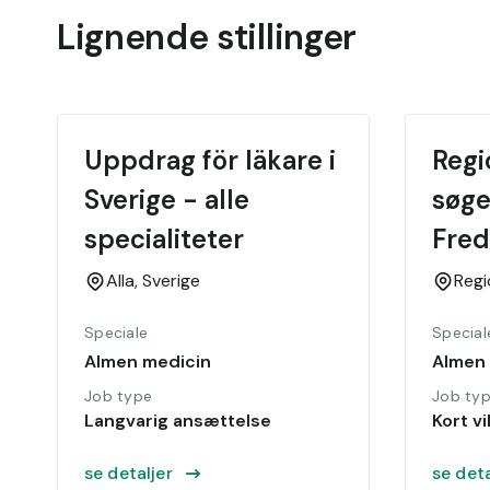
Lignende stillinger
Uppdrag för läkare i 
Regi
Sverige - alle 
søge
specialiteter
Fred
Alla,
Sverige
Regi
Speciale
Special
Almen medicin
Almen
Job type
Job ty
Langvarig ansættelse
Kort vi
se detaljer
se deta