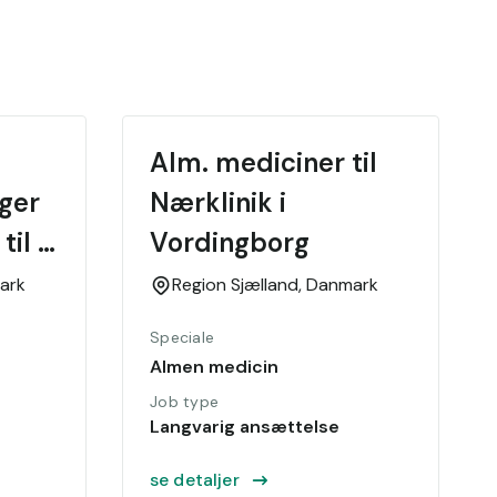
Alm. mediciner til 
ger 
Nærklinik i 
il 
Vordingborg
stved
ark
Region Sjælland,
Danmark
Speciale
Almen medicin
Job type
Langvarig ansættelse
se detaljer