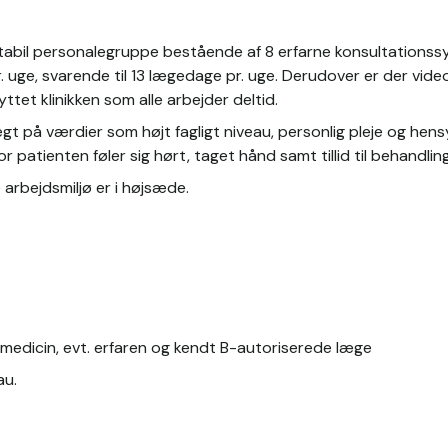
tabil personalegruppe bestående af 8 erfarne konsultationssyg
. uge, svarende til 13 lægedage pr. uge. Derudover er der vid
yttet klinikken som alle arbejder deltid.
ægt på værdier som højt fagligt niveau, personlig pleje og hensy
or patienten føler sig hørt, taget hånd samt tillid til behandlin
 arbejdsmiljø er i højsæde.
 medicin, evt. erfaren og kendt B-autoriserede læge
au.