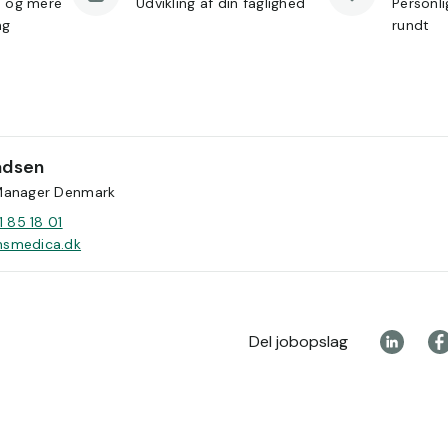
d og mere
Udvikling af din faglighed
Personl
ng
rundt
dsen
Manager Denmark
1 85 18 01
smedica.dk
Del jobopslag