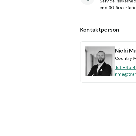
Service, sikkerhe
end 30 års erfari
Kontaktperson
Nicki
Ma
Country 
Tel. +45 4
nma@tran