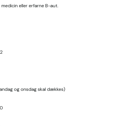
 medicin eller erfarne B-aut.
12
mandag og onsdag skal dækkes)
00
?