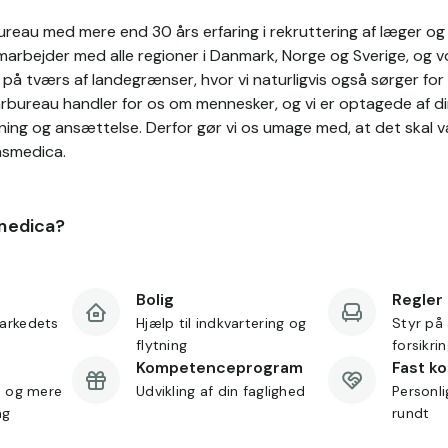
reau med mere end 30 års erfaring i rekruttering af læger og s
rbejder med alle regioner i Danmark, Norge og Sverige, og vo
å tværs af landegrænser, hvor vi naturligvis også sørger for 
arbureau handler for os om mennesker, og vi er optagede af di
ning og ansættelse. Derfor gør vi os umage med, at det skal 
nsmedica.
medica?
Bolig
Regler
arkedets
Hjælp til indkvartering og
Styr på 
flytning
forsikri
Kompetenceprogram
Fast k
d og mere
Udvikling af din faglighed
Personl
ng
rundt