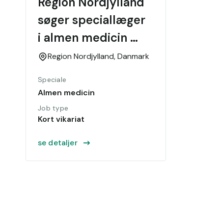
Region Nordjylland 
søger speciallæger 
i almen medicin 
eller erfaren B-aut 
Region Nordjylland,
Danmark
til Regionsklinik i 
Speciale
Hurup
Almen medicin
Job type
Kort vikariat
se detaljer