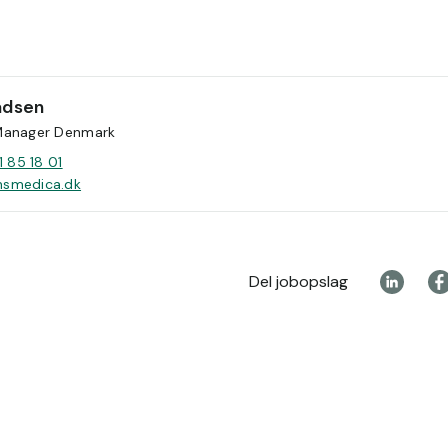
dsen
Manager Denmark
1 85 18 01
smedica.dk
Del jobopslag