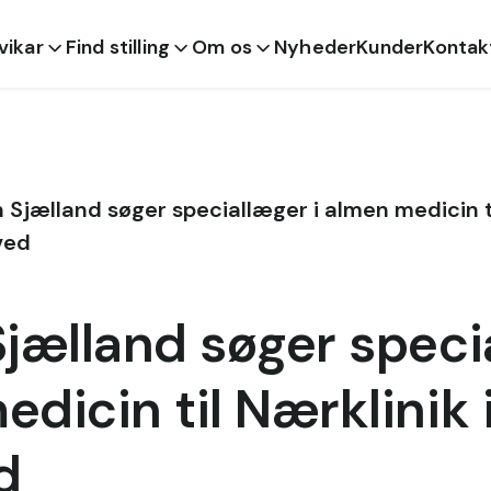
 vikar
Find stilling
Om os
Nyheder
Kunder
Kontak
 Sjælland søger speciallæger i almen medicin ti
ved
jælland søger speci
dicin til Nærklinik 
d