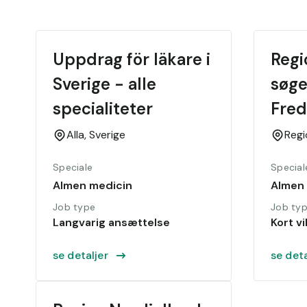
Uppdrag för läkare i 
Regi
Sverige - alle 
søge
specialiteter
Fred
Alla,
Sverige
Regi
Speciale
Special
Almen medicin
Almen
Job type
Job ty
Langvarig ansættelse
Kort vi
se detaljer
se deta