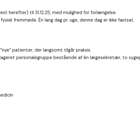
rest herefter) til 31.12.25, med mulighed for forlængelse.

 fysisk fremmøde. Én lang dag pr. uge, denne dag er ikke fastsat.

nye” patienter, der langsomt tilgår praksis.

gageret personalegruppe bestående af én lægesekretær, to sygepl
edicin


