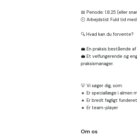
📅 Periode: 1.8.25 (eller sna
🕗 Arbejdstid: Fuld tid med
🔍 Hvad kan du forvente?

💼 En praksis bestående af ”
💼 Et velfungerende og en
praksismanager.

💡 Vi søger dig, som:

🔸 Er speciallæge i almen m
🔸 Er bredt fagligt funderet
🔸 Er team-player
Om os