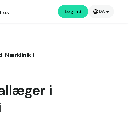
Log ind
DA
t os
l Nærklinik i
allæger i
i