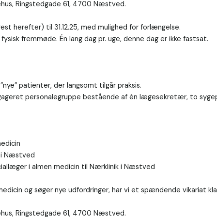
hus, Ringstedgade 61, 4700 Næstved.

rest herefter) til 31.12.25, med mulighed for forlængelse.

 fysisk fremmøde. Én lang dag pr. uge, denne dag er ikke fastsat.

nye” patienter, der langsomt tilgår praksis.

gageret personalegruppe bestående af én lægesekretær, to sygepl
edicin

 i Næstved

allæger i almen medicin til Nærklinik i Næstved

dicin og søger nye udfordringer, har vi et spændende vikariat klar t
hus, Ringstedgade 61, 4700 Næstved.
