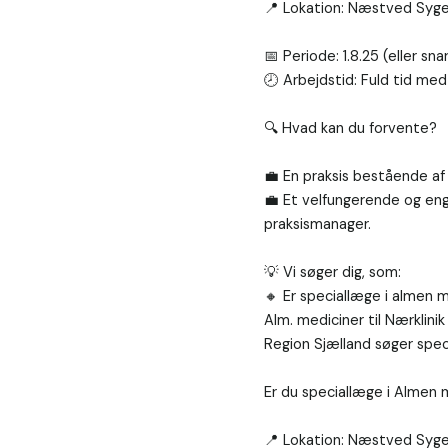
📍 Lokation: Næstved Syge
📅 Periode: 1.8.25 (eller sna
🕗 Arbejdstid: Fuld tid med
🔍 Hvad kan du forvente?

💼 En praksis bestående af ”
💼 Et velfungerende og en
praksismanager.

💡 Vi søger dig, som:

🔸 Er speciallæge i almen m
Alm. mediciner til Nærklinik
Region Sjælland søger speci
Er du speciallæge i Almen me
📍 Lokation: Næstved Syge