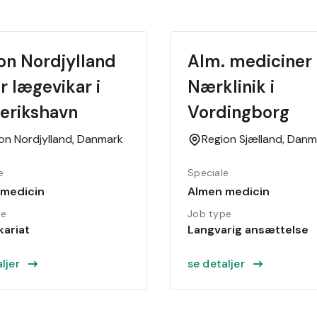
on Nordjylland 
Alm. mediciner t
r lægevikar i 
Nærklinik i 
erikshavn
Vordingborg
on Nordjylland,
Danmark
Region Sjælland,
Danm
e
Speciale
 medicin
Almen medicin
pe
Job type
kariat
Langvarig ansættelse
ljer
se detaljer