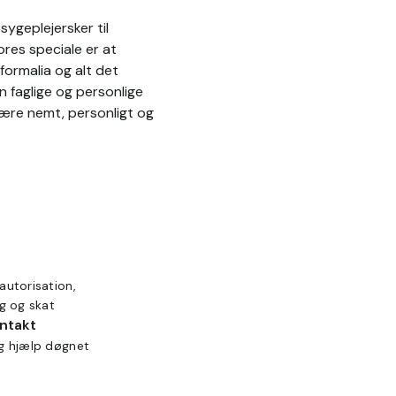
ygeplejersker til
res speciale er at
formalia og alt det
n faglige og personlige
være nemt, personligt og
autorisation,
ng og skat
ontakt
ig hjælp døgnet