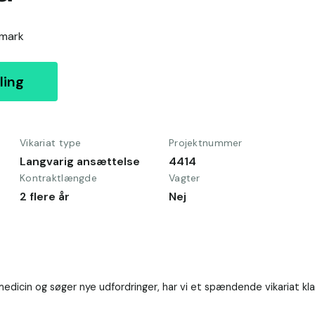
mark
ling
Vikariat type
Projektnummer
Langvarig ansættelse
4414
Kontraktlængde
Vagter
2 flere år
Nej
dicin og søger nye udfordringer, har vi et spændende vikariat klar t