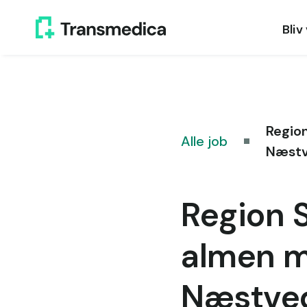
Bliv
Region
Alle job
Næst
Region S
almen me
Næstve