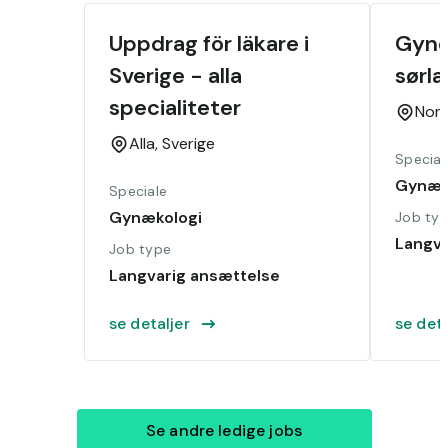
Uppdrag för läkare i 
Gyne
Sverige - alla 
sørl
specialiteter
Nor
Alla,
Sverige
Special
Gynæk
Speciale
Gynækologi
Job ty
Langva
Job type
Langvarig ansættelse
se detaljer
se deta
Se andre ledige jobs