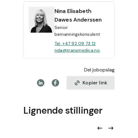
Nina
Elisabeth
Dawes Anderssen
Senior
bemanningskonsulent
Tel. +47 92 09 73 12
nda@transmedica.no
Del jobopslag
Kopier link
Lignende stillinger