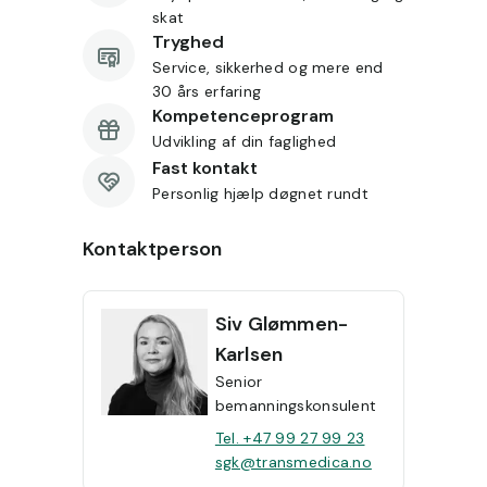
skat
Tryghed
Service, sikkerhed og mere end
30 års erfaring
Kompetenceprogram
Udvikling af din faglighed
Fast kontakt
Personlig hjælp døgnet rundt
Kontaktperson
Siv
Glømmen-
Karlsen
Senior
bemanningskonsulent
Tel. +47 99 27 99 23
sgk@transmedica.no