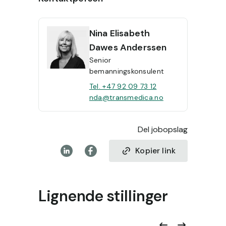
Nina
Elisabeth
Dawes Anderssen
Senior
bemanningskonsulent
Tel. +47 92 09 73 12
nda@transmedica.no
Del jobopslag
Kopier link
Lignende stillinger