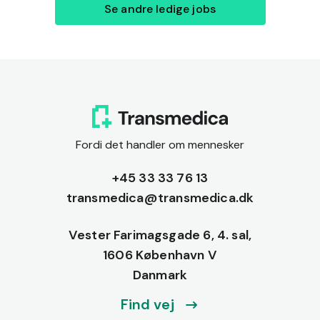
Se andre ledige jobs
Fordi det handler om mennesker
+45 33 33 76 13
transmedica@transmedica.dk
Vester Farimagsgade 6, 4. sal,
1606 København V
Danmark
Find vej