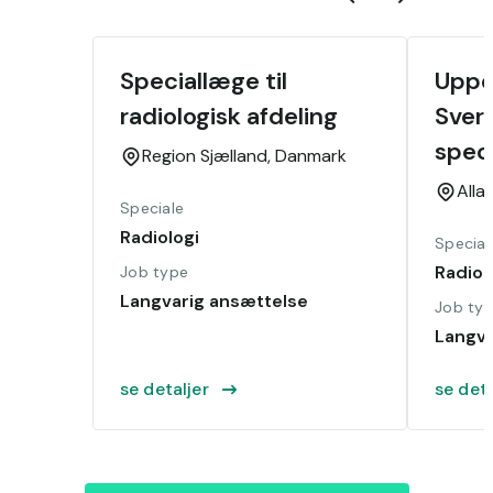
Speciallæge til 
Uppdr
radiologisk afdeling
Sveri
speci
Region Sjælland,
Danmark
Alla,
Speciale
Radiologi
Special
Radiol
Job type
Langvarig ansættelse
Job ty
Langva
se detaljer
se deta