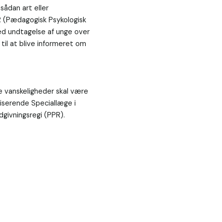
sådan art eller 
 (Pædagogisk Psykologisk 
d undtagelse af unge over 
il at blive informeret om 
ke vanskeligheder skal være 
iserende Speciallæge i 
ivningsregi (PPR).
