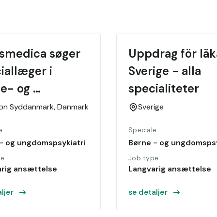
smedica søger 
Uppdrag för läka
iallæger i 
Sverige - alla 
e- og 
specialiteter
omspsykiatri 
ion Syddanmark,
Danmark
Sverige
linikker og 
e
Speciale
athospitaler
- og ungdomspsykiatri
Børne - og ungdomspsy
pe
Job type
rig ansættelse
Langvarig ansættelse
ljer
se detaljer