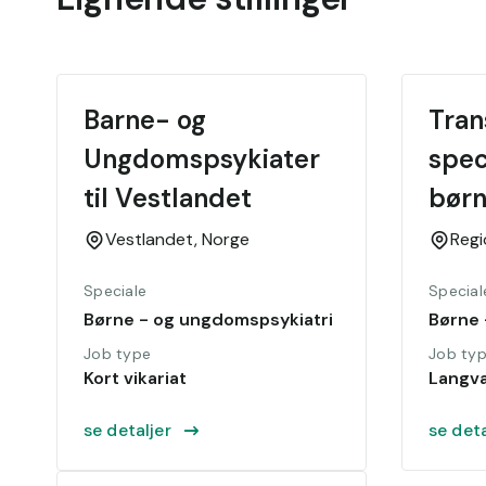
Barne- og 
Tran
Ungdomspsykiater 
spec
til Vestlandet
børn
ungd
Vestlandet,
Norge
Reg
til k
Speciale
Special
priv
Børne - og ungdomspsykiatri
Børne 
Job type
Job ty
Kort vikariat
Langva
se detaljer
se deta