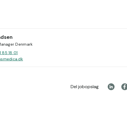
dsen
Manager Denmark
1 85 18 01
smedica.dk
Del jobopslag