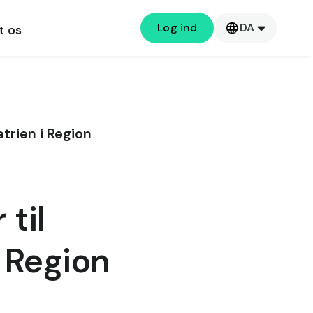
Log ind
DA
t os
trien i Region
til
 Region