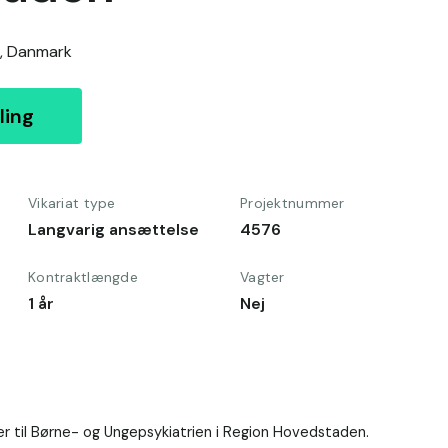
,
Danmark
ling
Vikariat type
Projektnummer
Langvarig ansættelse
4576
Kontraktlængde
Vagter
1 år
Nej
er til Børne- og Ungepsykiatrien i Region Hovedstaden.
