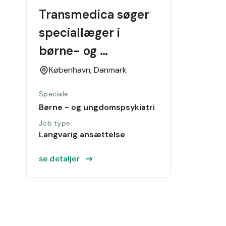
Transmedica søger 
speciallæger i 
børne- og 
ungdomspsykiatri 
København,
Danmark
til klinikker og 
Speciale
privathospitaler
Børne - og ungdomspsykiatri
Job type
Langvarig ansættelse
se detaljer