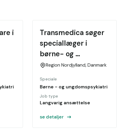
re i 
Transmedica søger 
speciallæger i 
børne- og 
ungdomspsykiatri 
Region Nordjylland,
Danmark
til fastansættelse 
Speciale
på privathospitaler 
kiatri
Børne - og ungdomspsykiatri
og klinikker i 
Job type
Langvarig ansættelse
Danmark.
se detaljer