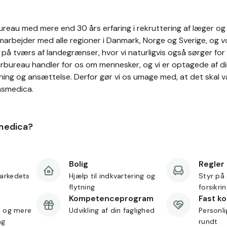
reau med mere end 30 års erfaring i rekruttering af læger og s
rbejder med alle regioner i Danmark, Norge og Sverige, og vo
å tværs af landegrænser, hvor vi naturligvis også sørger for 
arbureau handler for os om mennesker, og vi er optagede af di
ning og ansættelse. Derfor gør vi os umage med, at det skal 
nsmedica.
medica?
Bolig
Regler
arkedets
Hjælp til indkvartering og
Styr på 
flytning
forsikri
Kompetenceprogram
Fast k
d og mere
Udvikling af din faglighed
Personl
ng
rundt