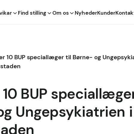
 vikar
Find stilling
Om os
Nyheder
Kunder
Kontak
er 10 BUP speciallæger til Børne- og Ungepsykia
staden
 10 BUP speciallæger 
og Ungepsykiatrien i
taden