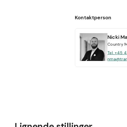
Kontaktperson
Nicki
Ma
Country 
Tel. +45 4
nma@tran
Lignende stillinger