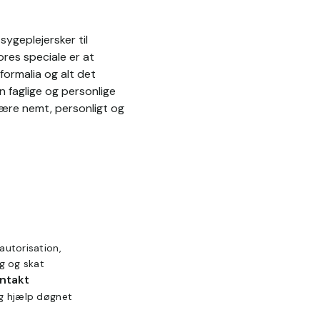
ygeplejersker til
res speciale er at
formalia og alt det
n faglige og personlige
være nemt, personligt og
autorisation,
ng og skat
ontakt
ig hjælp døgnet