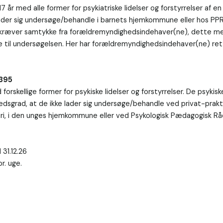
7 år med alle former for psykiatriske lidelser og forstyrrelser af en 
ader sig undersøge/behandle i barnets hjemkommune eller hos PPR
 kræver samtykke fra forældremyndighedsindehaver(ne), dette me
ke til undersøgelsen. Her har forældremyndighedsindehaver(ne) ret t
B395
forskellige former for psykiske lidelser og forstyrrelser. De psykis
hedsgrad, at de ikke lader sig undersøge/behandle ved privat-prakt
, i den unges hjemkommune eller ved Psykologisk Pædagogisk Rådg
31.12.26

r. uge.
