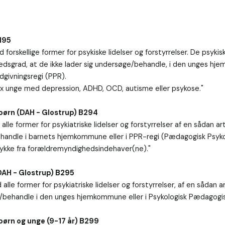
:
195
 forskellige former for psykiske lidelser og forstyrrelser. De psyki
hedsgrad, at de ikke lader sig undersøge/behandle, i den unges hj
givningsregi (PPR).

 fx unge med depression, ADHD, OCD, autisme eller psykose."

børn (DAH - Glostrup) B294
alle former for psykiatriske lidelser og forstyrrelser af en sådan ar
ehandle i barnets hjemkommune eller i PPR-regi (Pædagogisk Psykol
kke fra forældremyndighedsindehaver(ne)."

DAH - Glostrup) B295
alle former for psykiatriske lidelser og forstyrrelser, af en sådan a
e/behandle i den unges hjemkommune eller i Psykologisk Pædagogisk
børn og unge (9-17 år) B299