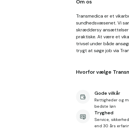
Om os
Transmedica er et vikarbu
sundhedsvæsenet. Vi sama
skræddersy ansættelser p
praktiske. At være et vik
trivsel under både ansøg
trygt at søge job via Tra
Hvorfor vælge Trans
Gode vilkår
Rettigheder og m
bedste løn
Tryghed
Service, sikkerhe
end 30 års erfari